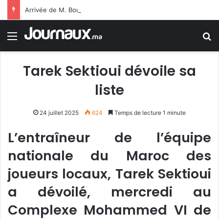
Arrivée de M. Bourita à Cali pour représenter Sa Majesté le Roi à la cérémonie d’investiture du nouveau président colombien
Menu
R
Tarek Sektioui dévoile sa
liste
24 juillet 2025
624
Temps de lecture 1 minute
L’entraîneur de l’équipe
nationale du Maroc des
joueurs locaux, Tarek Sektioui
a dévoilé, mercredi au
Complexe Mohammed VI de