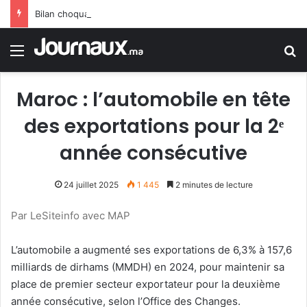
Bilan choquant : la vague de chaleur porte le bilan des décès en Allemagne à un niveau sans précédent
Menu
R
Maroc : l’automobile en tête
des exportations pour la 2ᵉ
année consécutive
24 juillet 2025
1 445
2 minutes de lecture
Par LeSiteinfo avec MAP
L’automobile a augmenté ses exportations de 6,3% à 157,6
milliards de dirhams (MMDH) en 2024, pour maintenir sa
place de premier secteur exportateur pour la deuxième
année consécutive, selon l’Office des Changes.