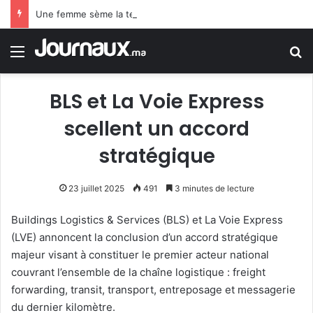
Une femme sème la terreur à Londres après une attaque au couteau sur 4 personnes
Menu
R
BLS et La Voie Express
scellent un accord
stratégique
23 juillet 2025
491
3 minutes de lecture
Buildings Logistics & Services (BLS) et La Voie Express
(LVE) annoncent la conclusion d’un accord stratégique
majeur visant à constituer le premier acteur national
couvrant l’ensemble de la chaîne logistique : freight
forwarding, transit, transport, entreposage et messagerie
du dernier kilomètre.