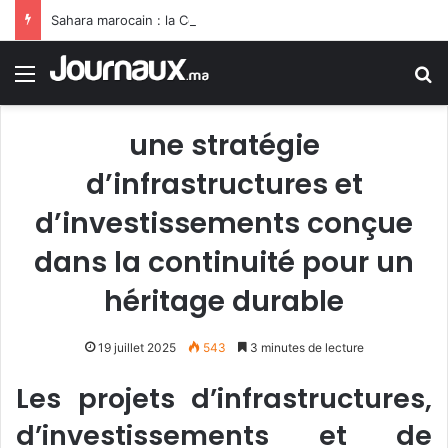
Sahara marocain : la Colombie annonce un changement de sa position et reconnaît la souveraineté du Maroc sur son Sahara
Menu
R
une stratégie
d’infrastructures et
d’investissements conçue
dans la continuité pour un
héritage durable
19 juillet 2025
543
3 minutes de lecture
Les projets d’infrastructures,
d’investissements et de