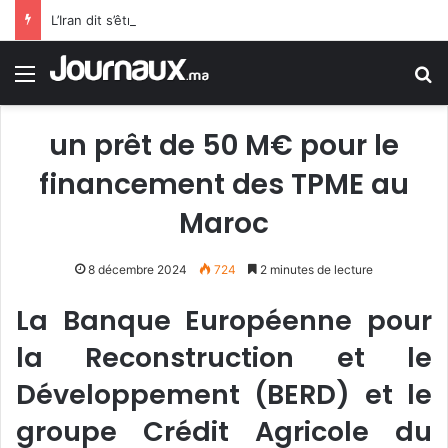
L’Iran dit s’être accordé avec Oman sur Ormuz, mais la réouverture dépendra de Washington
Menu
R
un prêt de 50 M€ pour le
financement des TPME au
Maroc
8 décembre 2024
724
2 minutes de lecture
La Banque Européenne pour
la Reconstruction et le
Développement (BERD) et le
groupe Crédit Agricole du