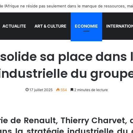
ACTUALITE
ART & CULTURE
ECONOMIE
INTERNATIO
solide sa place dans l
industrielle du group
17 juillet 2025
554
2 minutes de lecture
rie de Renault, Thierry Charvet, 
ns la stratégie industrielle du 