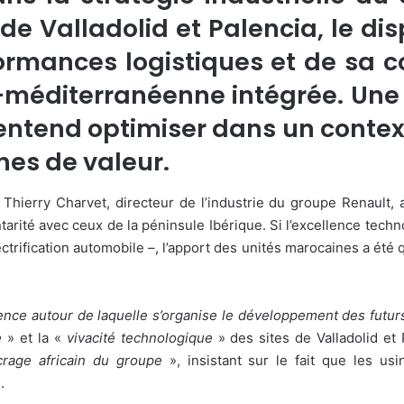
e Valladolid et Palencia, le dis
ormances logistiques et de sa co
-méditerranéenne intégrée. Une 
ntend optimiser dans un contexte
nes de valeur.
Thierry Charvet, directeur de l’industrie du groupe Renault, 
arité avec ceux de la péninsule Ibérique. Si l’excellence tech
ectrification automobile –, l’apport des unités marocaines a été 
rence autour de laquelle s’organise le développement des futu
e
» et la «
vivacité technologique
» des sites de Valladolid et
ncrage africain du groupe
», insistant sur le fait que les us
.