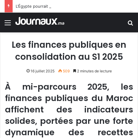
L’Égypte pourrait rejoindre le pacte de défense Arabie saoudite-Pakistan-Turquie
Menu
R
Les finances publiques en
consolidation au S1 2025
16 juillet 2025
509
2 minutes de lecture
À mi-parcours 2025, les
finances publiques du Maroc
affichent des indicateurs
solides, portées par une forte
dynamique des recettes