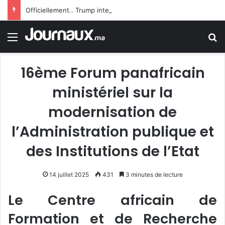
Officiellement.. Trump interdit l’octroi de la citoyenneté américaine par le droit du sol
Menu
R
16ème Forum panafricain
ministériel sur la
modernisation de
l’Administration publique et
des Institutions de l’Etat
14 juillet 2025
431
3 minutes de lecture
Le Centre africain de
Formation et de Recherche