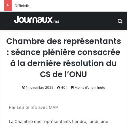
Officiellement.. Trump interdit l’octroi de la citoyenneté américaine par le droit du sol
Menu
R
Chambre des représentants
: séance plénière consacrée
à la dernière résolution du
CS de l’ONU
1 novembre 2025
404
Moins d’une minute
Par LeSiteinfo avec MAP
La Chambre des représentants tiendra, lundi, une