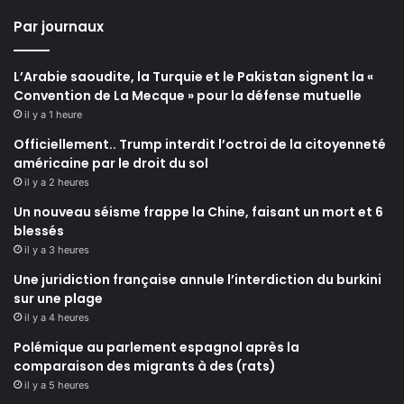
Par journaux
L’Arabie saoudite, la Turquie et le Pakistan signent la «
Convention de La Mecque » pour la défense mutuelle
il y a 1 heure
Officiellement.. Trump interdit l’octroi de la citoyenneté
américaine par le droit du sol
il y a 2 heures
Un nouveau séisme frappe la Chine, faisant un mort et 6
blessés
il y a 3 heures
Une juridiction française annule l’interdiction du burkini
sur une plage
il y a 4 heures
Polémique au parlement espagnol après la
comparaison des migrants à des (rats)
il y a 5 heures