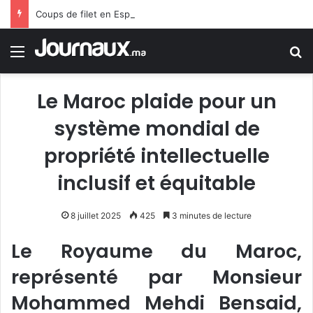
Coups de filet en Espagne : démantèlement d’un réseau algérien de trafic de migrants et de drogue
Menu
R
Le Maroc plaide pour un
système mondial de
propriété intellectuelle
inclusif et équitable
8 juillet 2025
425
3 minutes de lecture
Le Royaume du Maroc,
représenté par Monsieur
Mohammed Mehdi Bensaid,