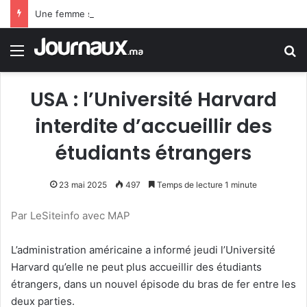
Une femme sème la terreur à Londres après une attaque au couteau sur 4 personnes
Menu
R
USA : l’Université Harvard
interdite d’accueillir des
étudiants étrangers
23 mai 2025
497
Temps de lecture 1 minute
Par LeSiteinfo avec MAP
L’administration américaine a informé jeudi l’Université
Harvard qu’elle ne peut plus accueillir des étudiants
étrangers, dans un nouvel épisode du bras de fer entre les
deux parties.