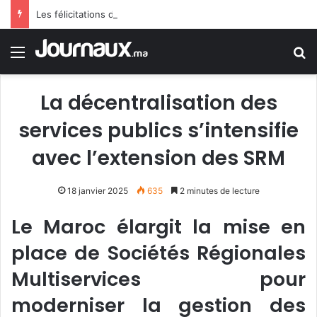
Les félicitations de Tebboune aux dames d’Algérie déclenchent le sarcasme… Une erreur flagrante du président algérien suscite la controverse
Menu
R
La décentralisation des
services publics s’intensifie
avec l’extension des SRM
18 janvier 2025
635
2 minutes de lecture
Le Maroc élargit la mise en
place de Sociétés Régionales
Multiservices pour
moderniser la gestion des