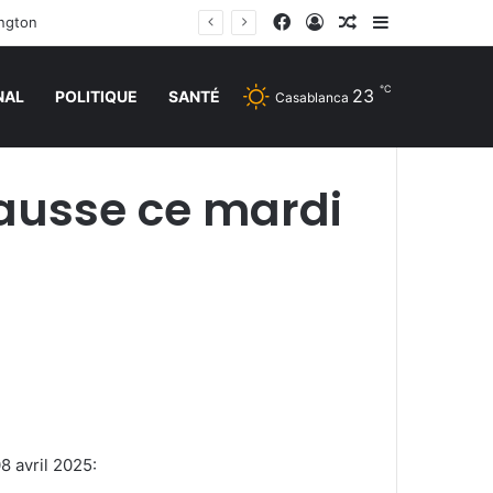
Facebook
Connexion
Article Aléatoire
Sidebar (barr
ington
℃
23
NAL
POLITIQUE
SANTÉ
Casablanca
ausse ce mardi
8 avril 2025: