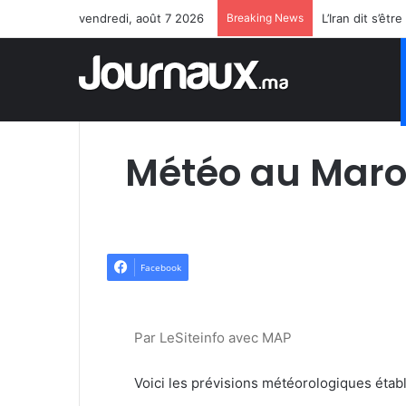
vendredi, août 7 2026
Breaking News
L’Iran dit s’ê
Météo au Maro
Facebook
Par LeSiteinfo avec MAP
Voici les prévisions météorologiques établ