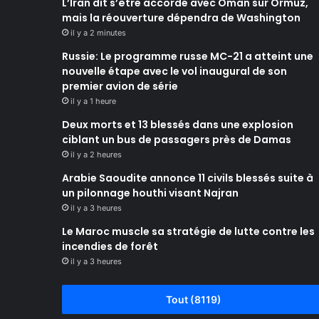
L’Iran dit s’être accordé avec Oman sur Ormuz,
mais la réouverture dépendra de Washington
il y a 2 minutes
Russie: Le programme russe MC-21 a atteint une
nouvelle étape avec le vol inaugural de son
premier avion de série
il y a 1 heure
Deux morts et 13 blessés dans une explosion
ciblant un bus de passagers près de Damas
il y a 2 heures
Arabie Saoudite annonce 11 civils blessés suite à
un pilonnage houthi visant Najran
il y a 3 heures
Le Maroc muscle sa stratégie de lutte contre les
incendies de forêt
il y a 3 heures
Tout (8119)