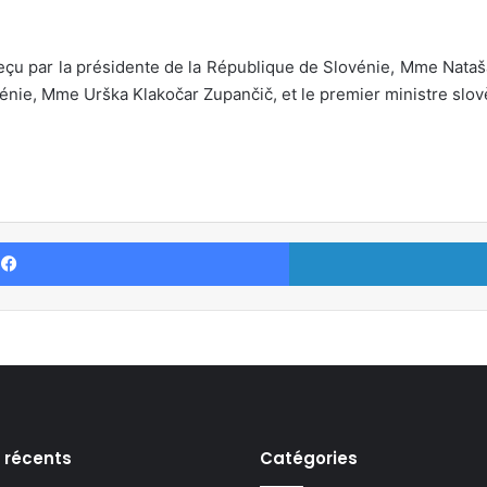
é reçu par la présidente de la République de Slovénie, Mme Nataš
vénie, Mme Urška Klakočar Zupančič, et le premier ministre slo
Facebook
s récents
Catégories