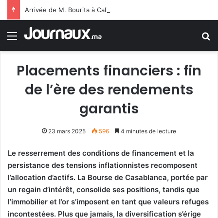
Arrivée de M. Bourita à Cali pour représenter Sa Majesté le Roi à la cérémonie d’investiture du nouveau président colombien
Menu
R
Placements financiers : fin
de l’ère des rendements
garantis
23 mars 2025
596
4 minutes de lecture
Le resserrement des conditions de financement et la
persistance des tensions inflationnistes recomposent
l’allocation d’actifs. La Bourse de Casablanca, portée par
un regain d’intérêt, consolide ses positions, tandis que
l’immobilier et l’or s’imposent en tant que valeurs refuges
incontestées. Plus que jamais, la diversification s’érige