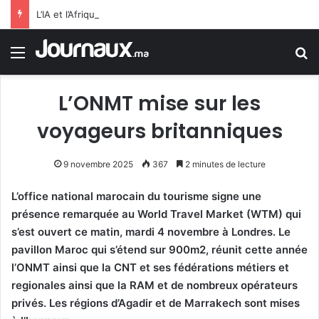
L’IA et l’Afrique: Selon FMI, l’IA n’est pas qu’elle remplacera les employés de bureau, mais qu’elle dopera la productivité dans l’ensemble de l’économie Subsaharienne
Menu
R
L’ONMT mise sur les
voyageurs britanniques
9 novembre 2025
367
2 minutes de lecture
L’office national marocain du tourisme signe une
présence remarquée au World Travel Market (WTM) qui
s’est ouvert ce matin, mardi 4 novembre à Londres. Le
pavillon Maroc qui s’étend sur 900m2, réunit cette année
l’ONMT ainsi que la CNT et ses fédérations métiers et
regionales ainsi que la RAM et de nombreux opérateurs
privés. Les régions d’Agadir et de Marrakech sont mises