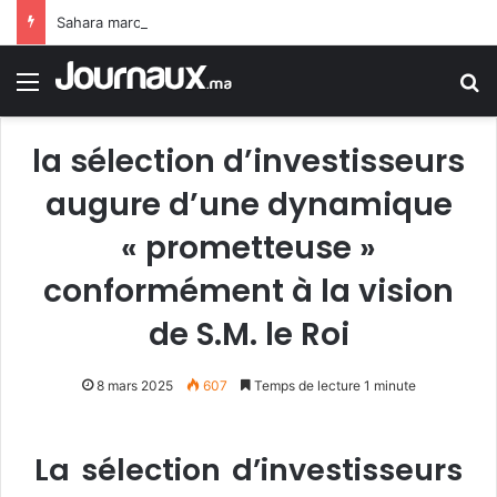
Sahara marocain : la Colombie annonce un changement de sa position et reconnaît la souveraineté du Maroc sur son Sahara
Menu
R
la sélection d’investisseurs
augure d’une dynamique
« prometteuse »
conformément à la vision
de S.M. le Roi
8 mars 2025
607
Temps de lecture 1 minute
La sélection d’investisseurs