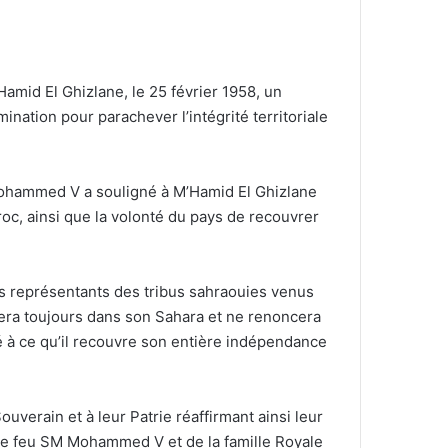
amid El Ghizlane, le 25 février 1958, un
ination pour parachever l’intégrité territoriale
Mohammed V a souligné à M’Hamid El Ghizlane
roc, ainsi que la volonté du pays de recouvrer
 les représentants des tribus sahraouies venus
stera toujours dans son Sahara et ne renoncera
hé à ce qu’il recouvre son entière indépendance
uverain et à leur Patrie réaffirmant ainsi leur
l de feu SM Mohammed V et de la famille Royale