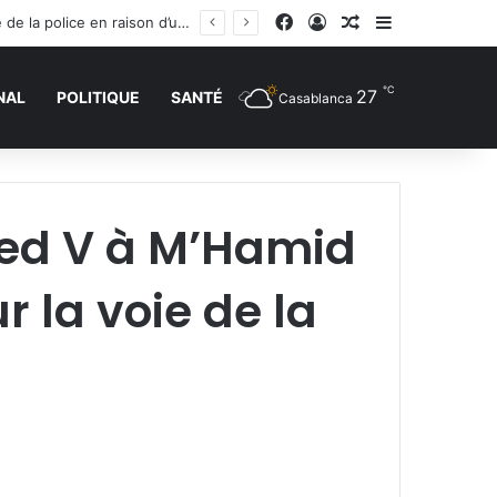
Facebook
Connexion
Article Aléatoire
Sidebar (barr
Trébuchement administratif en France : la justice donne raison à un jeune homme rejeté de la police en raison d’une trace de prière
℃
27
NAL
POLITIQUE
SANTÉ
Casablanca
med V à M’Hamid
 la voie de la