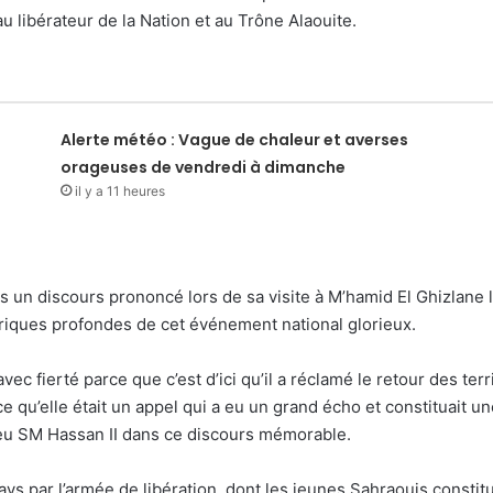
au libérateur de la Nation et au Trône Alaouite.
Alerte météo : Vague de chaleur et averses
orageuses de vendredi à dimanche
il y a 11 heures
un discours prononcé lors de sa visite à M’hamid El Ghizlane le 
toriques profondes de cet événement national glorieux.
ec fierté parce que c’est d’ici qu’il a réclamé le retour des ter
ce qu’elle était un appel qui a eu un grand écho et constituait u
t feu SM Hassan II dans ce discours mémorable.
ays par l’armée de libération, dont les jeunes Sahraouis constit