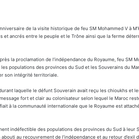
nniversaire de la visite historique de feu SM Mohammed V à M’H
s et ancrés entre le peuple et le Trône ainsi que la ferme déterm
s après la proclamation de l’indépendance du Royaume, feu SM 
re les populations des provinces du Sud et les Souverains du Ma
son intégrité territoriale.
, durant laquelle le défunt Souverain avait reçu les chioukhs et
 message fort et clair au colonisateur selon lequel le Maroc re
gnifiait à la communauté internationale que le Royaume est attac
ment indéfectible des populations des provinces du Sud à leur So
ui a abouti au recouvrement de l’indépendance et au retour d’exi