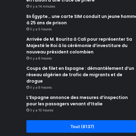
en raison d’une trace de prière
il y a 14 minutes
En Égypte… une carte SIM conduit un jeune homm
à 25 ans de prison
il y a 5 heures
Arrivée de M. Bourita à Cali pour représenter Sa
Majesté le Roi à la cérémonie d’investiture du
nouveau président colombien
il y a 8 heures
Coups de filet en Espagne : démantèlement d’un
réseau algérien de trafic de migrants et de
drogue
il y a 9 heures
L’Espagne annonce des mesures d’inspection
pour les passagers venant d’Italie
il y a 10 heures
Tout (8137)