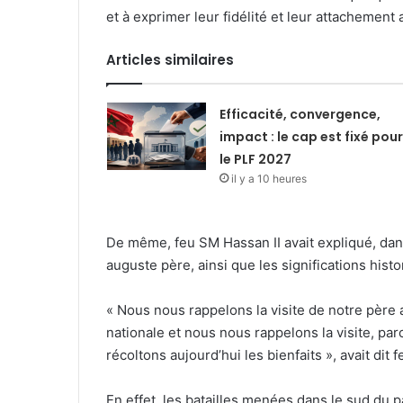
et à exprimer leur fidélité et leur attachement 
Articles similaires
Efficacité, convergence,
impact : le cap est fixé pour
le PLF 2027
il y a 10 heures
De même, feu SM Hassan II avait expliqué, dans 
auguste père, ainsi que les significations his
« Nous nous rappelons la visite de notre père av
nationale et nous nous rappelons la visite, par
récoltons aujourd’hui les bienfaits », avait di
En effet, les batailles menées dans le sud du p