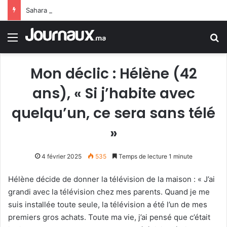
Sahara marocain : la Colombie annonce un changement de sa position et reconnaît la souveraineté du Maroc sur son Sahara
Menu
R
Mon déclic : Hélène (42
ans), « Si j’habite avec
quelqu’un, ce sera sans télé
»
4 février 2025
535
Temps de lecture 1 minute
Hélène décide de donner la télévision de la maison : « J’ai
grandi avec la télévision chez mes parents. Quand je me
suis installée toute seule, la télévision a été l’un de mes
premiers gros achats. Toute ma vie, j’ai pensé que c’était