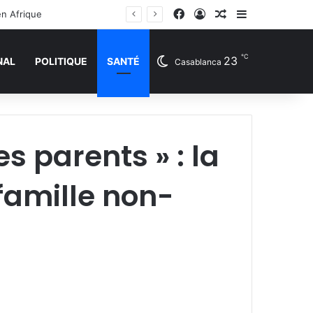
Facebook
Connexion
Article Aléatoire
Sidebar (barr
en Afrique
℃
23
NAL
POLITIQUE
SANTÉ
Casablanca
s parents » : la
famille non-