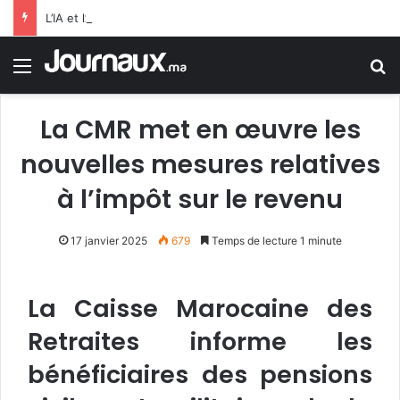
L’IA et l’Afrique: Selon FMI, l’IA n’est pas qu’elle remplacera les employés de bureau, mais qu’elle dopera la productivité dans l’ensemble de l’économie Subsaharienne
Menu
R
La CMR met en œuvre les
nouvelles mesures relatives
à l’impôt sur le revenu
17 janvier 2025
679
Temps de lecture 1 minute
La Caisse Marocaine des
Retraites informe les
bénéficiaires des pensions