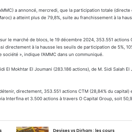
MMC) a annoncé, mercredi, que la participation totale (directe 
oc) a atteint plus de 79,8%, suite au franchissement à la hauss
s sur le marché de blocs, le 19 décembre 2024, 353.551 action
si directement à la hausse les seuils de participation de 5%, 10
ite société », indique l’AMMC dans un communiqué.
idi El Mokhtar El Joumani (283.186 actions), de M. Sidi Salah El
e détenir, directement, 353.551 actions CTM (28,84% du capital)
ia Interfina et 3.500 actions à travers O Capital Group, soit 50,9
s
Devises vs Dirham : les cours