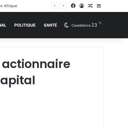
Facebook
Connexion
Article Aléatoire
Sidebar (barr
en Afrique
℃
23
NAL
POLITIQUE
SANTÉ
Casablanca
 actionnaire
apital