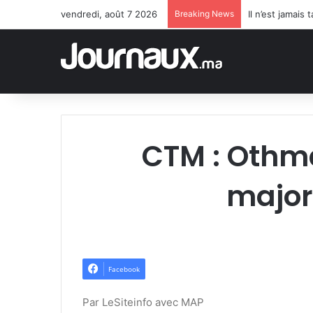
vendredi, août 7 2026
Breaking News
Il n’est jamai
CTM : Othma
major
Facebook
Par LeSiteinfo avec MAP