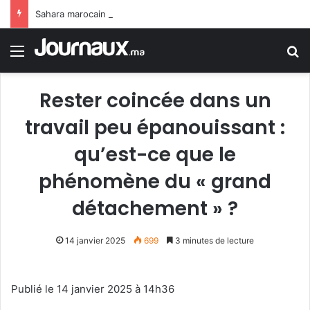
Sahara marocain : la Colombie annonce un changement de sa position et reconnaît la souveraineté du Maroc sur son Sahara
Menu
R
Rester coincée dans un
travail peu épanouissant :
qu’est-ce que le
phénomène du « grand
détachement » ?
14 janvier 2025
699
3 minutes de lecture
Publié le 14 janvier 2025 à 14h36