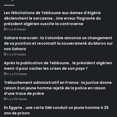
Les félicitations de Tebboune aux dames d’Algérie
déclenchent le sarcasme… Une erreur flagrante du
président algérien suscite la controverse
il y a 6 heures
Sahara marocain : la Colombie annonce un changement
de sa position et reconnaît la souveraineté du Maroc sur
son Sahara
il y a 6 heures
Après la publication de Tebboune… le président algérien
ment-il pour cacher les crises de son pays ?
il y a 15 heures
Trébuchement administratif en France : la justice donne
raison à un jeune homme rejeté de la police en raison
d’une trace de prière
il y a 19 heures
En Égypte… une carte SIM conduit un jeune homme à 25
ans de prison