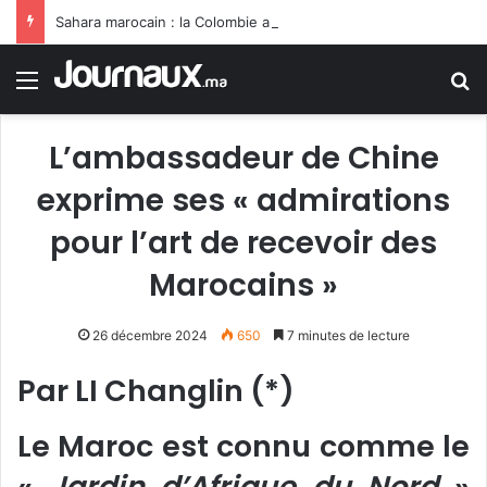
Sahara marocain : la Colombie annonce un changement de sa position et reconnaît la souveraineté du Maroc sur son Sahara
Menu
R
L’ambassadeur de Chine
exprime ses « admirations
pour l’art de recevoir des
Marocains »
26 décembre 2024
650
7 minutes de lecture
Par LI Changlin (*)
Le Maroc est connu comme le
«
Jardin d’Afrique du Nord
»