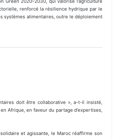
on Green 2020–2030, qui valorise l’agriculture
orielle, renforcé la résilience hydrique par le
 des systèmes alimentaires, outre le déploiement
es doit être collaborative », a-t-il insisté,
en Afrique, en faveur du partage d’expertises,
olidaire et agissante, le Maroc réaffirme son