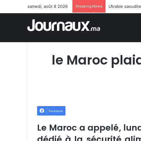
samedi, août 8 2026
Breaking News
L’Arabie saoudit
le Maroc plai
Facebook
Le Maroc a appelé, lund
dédié à la sécurité ali