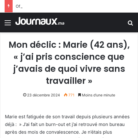
Officiellement.. Trump interdit l’octroi de la citoyenneté américaine par le droit du sol
Menu
R
Mon déclic : Marie (42 ans),
« j’ai pris conscience que
j’avais de quoi vivre sans
travailler »
23 décembre 2024
771
Moins d’une minute
Marie est fatiguée de son travail depuis plusieurs années
déjà : » J’ai fait un burn-out et j’ai retrouvé mon bureau
après des mois de convalescence. Je n’étais plus