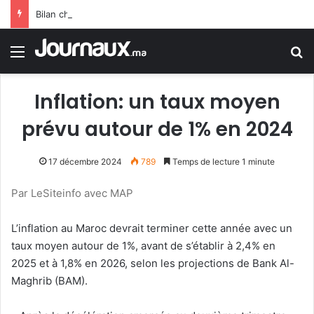
Bilan choquant : la vague de chaleur porte le bilan des décès en Allemagne à un niveau sans précédent
Menu
R
Inflation: un taux moyen
prévu autour de 1% en 2024
17 décembre 2024
789
Temps de lecture 1 minute
Par LeSiteinfo avec MAP
L’inflation au Maroc devrait terminer cette année avec un
taux moyen autour de 1%, avant de s’établir à 2,4% en
2025 et à 1,8% en 2026, selon les projections de Bank Al-
Maghrib (BAM).