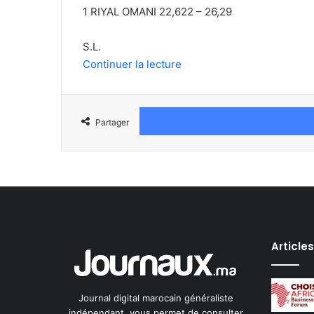
1 RIYAL OMANI 22,622 – 26,29
S.L.
Continuer la lecture
Partager
Article
Journal digital marocain généraliste
indépendant, vous permet de consulter