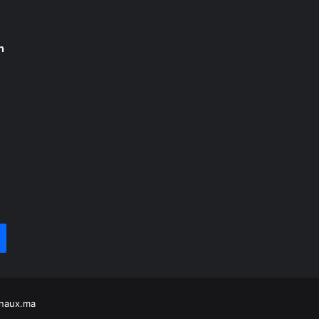
n
naux.ma