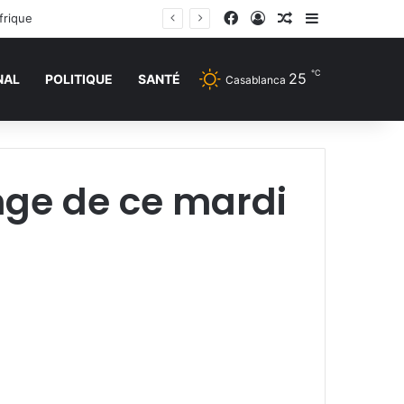
Facebook
Connexion
Article Aléatoire
Sidebar (barr
frique
℃
25
NAL
POLITIQUE
SANTÉ
Casablanca
nge de ce mardi