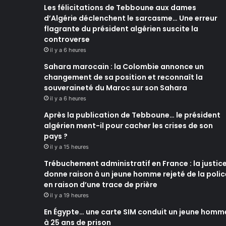
Les félicitations de Tebboune aux dames
d’Algérie déclenchent le sarcasme… Une erreur
flagrante du président algérien suscite la
controverse
il y a 6 heures
Sahara marocain : la Colombie annonce un
changement de sa position et reconnaît la
souveraineté du Maroc sur son Sahara
il y a 6 heures
Après la publication de Tebboune… le président
algérien ment-il pour cacher les crises de son
pays ?
il y a 15 heures
Trébuchement administratif en France : la justic
donne raison à un jeune homme rejeté de la polic
en raison d’une trace de prière
il y a 19 heures
En Égypte… une carte SIM conduit un jeune homm
à 25 ans de prison