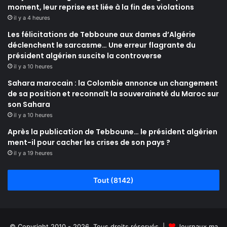
moment, leur reprise est liée à la fin des violations
il y a 4 heures
Les félicitations de Tebboune aux dames d’Algérie
déclenchent le sarcasme… Une erreur flagrante du
président algérien suscite la controverse
il y a 10 heures
Sahara marocain : la Colombie annonce un changement
de sa position et reconnaît la souveraineté du Maroc sur
son Sahara
il y a 10 heures
Après la publication de Tebboune… le président algérien
ment-il pour cacher les crises de son pays ?
il y a 19 heures
Tout (8142)
© Copyright 2010 - 2026, Tous droits réservés |
Journaux.ma