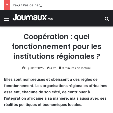
Irakji : Pas de négociations avec Washington pour le moment, leur reprise est liée à la fin des violations
Menu
R
Coopération : quel
fonctionnement pour les
institutions régionales ?
9 juillet 2025
472
3 minutes de lecture
Elles sont nombreuses et obéissent à des règles de
fonctionnement. Les organisations régionales africaines
essaient, chacune de son côté, de contribuer à
l’intégration africaine à sa manière, mais aussi avec ses
réalités politiques et économiques locales.