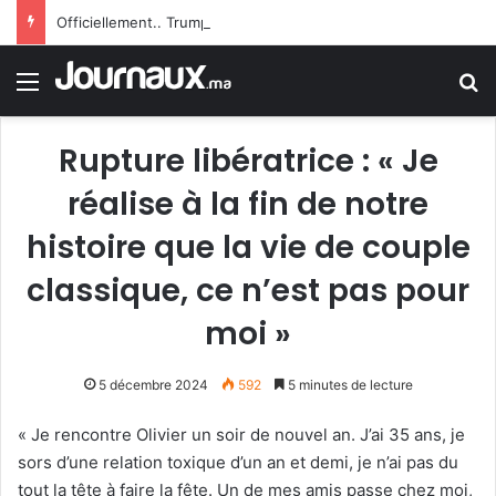
Officiellement.. Trump interdit l’octroi de la citoyenneté américaine par le droit du sol
Menu
R
Rupture libératrice : « Je
réalise à la fin de notre
histoire que la vie de couple
classique, ce n’est pas pour
moi »
5 décembre 2024
592
5 minutes de lecture
« Je rencontre Olivier un soir de nouvel an. J’ai 35 ans, je
sors d’une relation toxique d’un an et demi, je n’ai pas du
tout la tête à faire la fête. Un de mes amis passe chez moi,