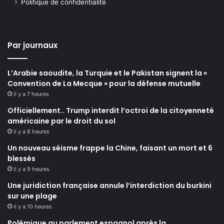
Politique de confidentialité
Par journaux
L’Arabie saoudite, la Turquie et le Pakistan signent la «
Convention de La Mecque » pour la défense mutuelle
il y a 7 heures
Officiellement.. Trump interdit l’octroi de la citoyenneté
américaine par le droit du sol
il y a 8 heures
Un nouveau séisme frappe la Chine, faisant un mort et 6
blessés
il y a 9 heures
Une juridiction française annule l’interdiction du burkini
sur une plage
il y a 10 heures
Polémique au parlement espagnol après la