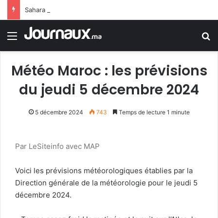
Sahara marocain : la Colombie annonce un changement de sa position et reconnaît la souveraineté du Maroc sur son Sahara
Menu
R
Météo Maroc : les prévisions
du jeudi 5 décembre 2024
5 décembre 2024
743
Temps de lecture 1 minute
Par LeSiteinfo avec MAP
Voici les prévisions météorologiques établies par la
Direction générale de la météorologie pour le jeudi 5
décembre 2024.