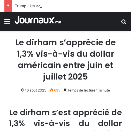
Trump : Un accord avec l’Iran pourrait être conclu bientôt
Menu
R
Le dirham s’apprécie de
1,3% vis-à-vis du dollar
américain entre juin et
juillet 2025
16 août 2025
695
Temps de lecture 1 minute
Le dirham s’est apprécié de
1,3% vis-à-vis du dollar