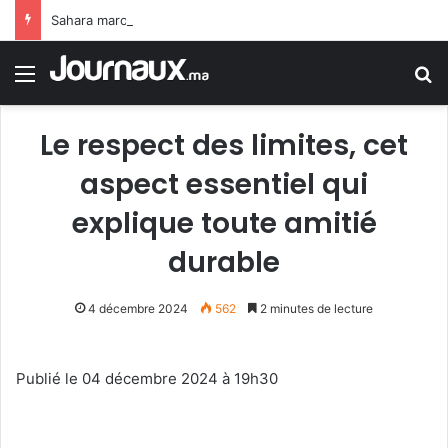
Sahara marocain : la Colombie annonce un changement de sa position et reconnaît la souveraineté du Maroc sur son Sahara
Menu
R
Le respect des limites, cet
aspect essentiel qui
explique toute amitié
durable
4 décembre 2024
562
2 minutes de lecture
Publié le 04 décembre 2024 à 19h30