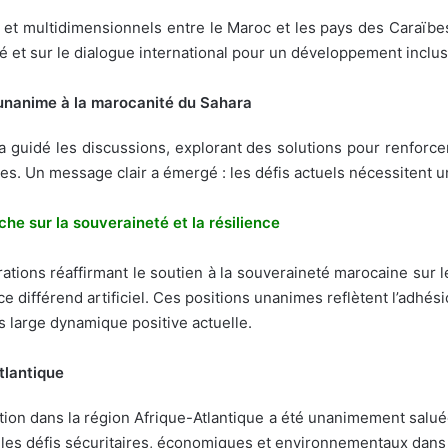
ues et multidimensionnels entre le Maroc et les pays des Caraï
é et sur le dialogue international pour un développement inclusi
 unanime à la marocanité du Sahara
a guidé les discussions, explorant des solutions pour renforcer
les. Un message clair a émergé : les défis actuels nécessitent u
che sur la souveraineté et la résilience
tions réaffirmant le soutien à la souveraineté marocaine sur le
ce différend artificiel. Ces positions unanimes reflètent l’adhé
ès large dynamique positive actuelle.
Atlantique
ration dans la région Afrique-Atlantique a été unanimement salu
es défis sécuritaires, économiques et environnementaux dans 