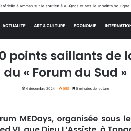
ACTUALITE
ART & CULTURE
ECONOMIE
INTERNATIO
10 points saillants de 
du « Forum du Sud »
4 décembre 2024
598
5 minutes de lecture
orum MEDays, organisée sous l
d VI, que Dieu L’Assiste, à Tang