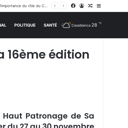
Facebook
Connexion
Article Aléatoire
Sidebar (barr
La réunion ministérielle à Amman sur le soutien à Al-Qods et ses lieux saints souligne l’importance du rôle du Comité Al Qods présidé par SM le Roi
℃
28
NAL
POLITIQUE
SANTÉ
Casablanca
la 16ème édition
e Haut Patronage de Sa
er du 27 au 30 novembre