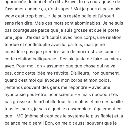
approchée de moi et m’a dit « Bravo, tu es courageuse de
t’assumer comme ça, c’est super ! Moi je pourrai pas mais
wow c’est trop bien… » Je suis restée polie et j’ai souri
sans rien dire. Mais ces mots sont abominables. Je ne suis
pas courageuse parce que je suis grosse et que je porte
une jupe ! J’ai des difficultés avec mon corps, une relation
tendue et conflictuelle avec lui parfois, mais je ne
considère pas que prendre soin de moi c’est « assumer »
cette relation belliqueuse. J’essaie juste de faire au mieux
avec. Pour moi, on « assume» quelque chose qui ne va
pas, donc cette idée me révolte. D’ailleurs, ironiquement,
quand c’est moi qui évoque mon corps et mon poids,
j’entends souvent des gens me répondre – avec une
hypocrisie peut-être inconsciente – « mais nooooon t’es
pas grosse ». Je m’habille tous les matins et me déshabille
tous les soirs, je sais à quoi je ressemble et également ce
que l’IMC (même si c’est pas le système le plus fiable) et la
balance me disent ! Bon, on me dit aussi souvent que je