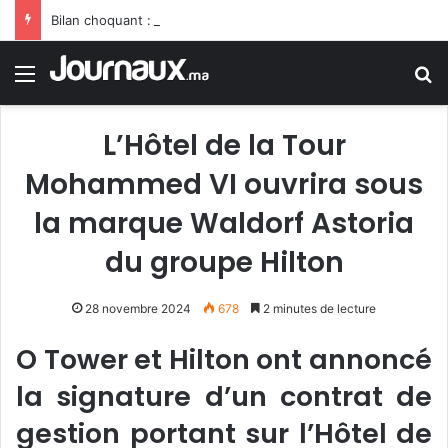
Bilan choquant : la vague de chaleur porte le bilan des décès en Allemagne à un niveau sans précédent
Menu
R
L’Hôtel de la Tour
Mohammed VI ouvrira sous
la marque Waldorf Astoria
du groupe Hilton
28 novembre 2024
678
2 minutes de lecture
O Tower et Hilton ont annoncé
la signature d’un contrat de
gestion portant sur l’Hôtel de