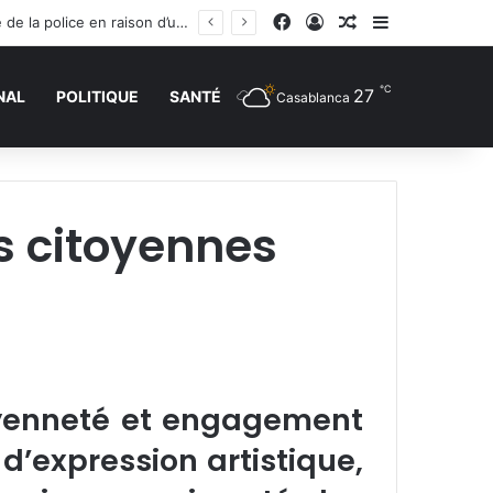
Facebook
Connexion
Article Aléatoire
Sidebar (barr
Trébuchement administratif en France : la justice donne raison à un jeune homme rejeté de la police en raison d’une trace de prière
℃
27
NAL
POLITIQUE
SANTÉ
Casablanca
s citoyennes
oyenneté et engagement
 d’expression artistique,