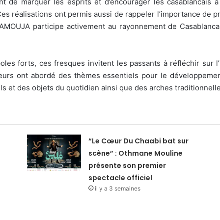
nt de marquer les esprits et d’encourager les casablancais à 
Ces réalisations ont permis aussi de rappeler l’importance de pr
SAMOUJA participe activement au rayonnement de Casablanca, 
les forts, ces fresques invitent les passants à réfléchir sur 
usieurs ont abordé des thèmes essentiels pour le développemen
nels et des objets du quotidien ainsi que des arches traditionnel
“Le Cœur Du Chaabi bat sur
scène” : Othmane Mouline
présente son premier
spectacle officiel
il y a 3 semaines