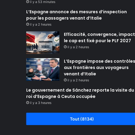
il y a 53 minutes
L’Espagne annonce des mesures d’inspection
pour les passagers venant d’Italie
il y a 2 heures
Efficacité, convergence, impact 
le cap est fixé pour le PLF 2027
il y a 2 heures
L’Espagne impose des contrôle
aux frontières aux voyageurs
venant d’Italie
il y a 2 heures
Le gouvernement de Sánchez reporte la visite du
roi d’Espagne à Ceuta occupée
il y a 3 heures
Tout (8134)