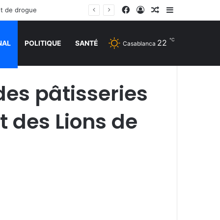
Facebook
Connexion
Article Aléatoire
Sidebar (barr
et de drogue
℃
22
NAL
POLITIQUE
SANTÉ
Casablanca
 des pâtisseries
t des Lions de