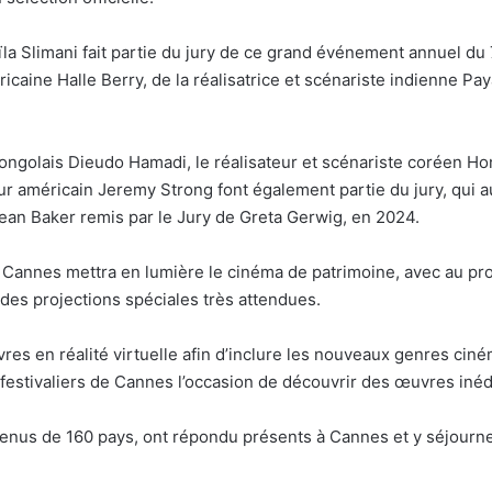
a Slimani fait partie du jury de ce grand événement annuel du 7e
icaine Halle Berry, de la réalisatrice et scénariste indienne Paya
congolais Dieudo Hamadi, le réalisateur et scénariste coréen H
r américain Jeremy Strong font également partie du jury, qui au
Sean Baker remis par le Jury de Greta Gerwig, en 2024.
 de Cannes mettra en lumière le cinéma de patrimoine, avec au 
es projections spéciales très attendues.
es en réalité virtuelle afin d’inclure les nouveaux genres ciném
festivaliers de Cannes l’occasion de découvrir des œuvres inéd
nus de 160 pays, ont répondu présents à Cannes et y séjourner