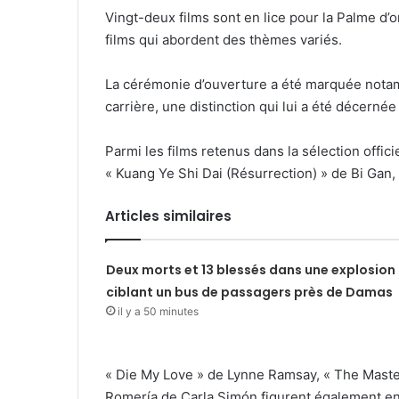
Vingt-deux films sont en lice pour la Palme d’or
films qui abordent des thèmes variés.
La cérémonie d’ouverture a été marquée notam
carrière, une distinction qui lui a été décerné
Parmi les films retenus dans la sélection offi
« Kuang Ye Shi Dai (Résurrection) » de Bi Gan
Articles similaires
Deux morts et 13 blessés dans une explosion
ciblant un bus de passagers près de Damas
il y a 50 minutes
« Die My Love » de Lynne Ramsay, « The Masterm
Romería de Carla Simón figurent également en s