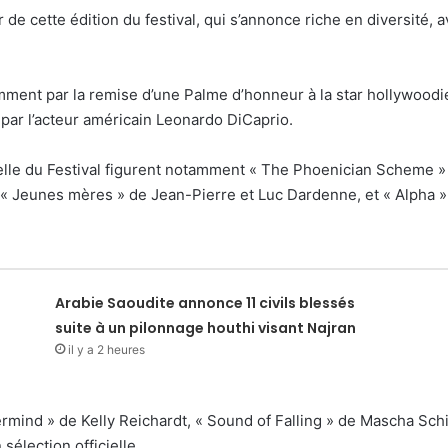
 de cette édition du festival, qui s’annonce riche en diversité, 
ment par la remise d’une Palme d’honneur à la star hollywoodi
e par l’acteur américain Leonardo DiCaprio.
cielle du Festival figurent notamment « The Phoenician Scheme »
, « Jeunes mères » de Jean-Pierre et Luc Dardenne, et « Alpha »
Arabie Saoudite annonce 11 civils blessés
suite à un pilonnage houthi visant Najran
il y a 2 heures
ind » de Kelly Reichardt, « Sound of Falling » de Mascha Schil
élection officielle.