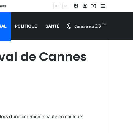
Facebook
Connexion
Article Aléatoire
Sidebar (barr
amas
℃
23
NAL
POLITIQUE
SANTÉ
Casablanca
ival de Cannes
, lors d’une cérémonie haute en couleurs