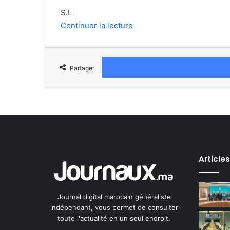
S.L
Continuer la lecture
Partager
Article
Journal digital marocain généraliste
indépendant, vous permet de consulter
toute l'actualité en un seul endroit.