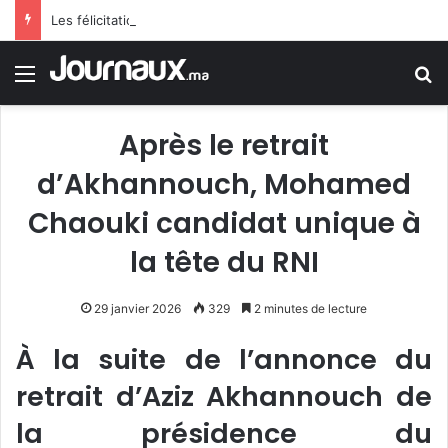
Les félicitations de Tebboune aux dames d’Algérie déclenchent le sarcasme… Une erreur flagrante du président algérien suscite la controverse
Menu
R
Après le retrait
d’Akhannouch, Mohamed
Chaouki candidat unique à
la tête du RNI
29 janvier 2026
329
2 minutes de lecture
À la suite de l’annonce du
retrait d’Aziz Akhannouch de
la présidence du