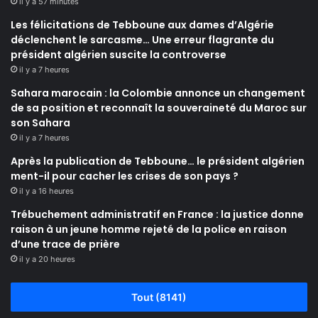
il y a 57 minutes
Les félicitations de Tebboune aux dames d’Algérie
déclenchent le sarcasme… Une erreur flagrante du
président algérien suscite la controverse
il y a 7 heures
Sahara marocain : la Colombie annonce un changement
de sa position et reconnaît la souveraineté du Maroc sur
son Sahara
il y a 7 heures
Après la publication de Tebboune… le président algérien
ment-il pour cacher les crises de son pays ?
il y a 16 heures
Trébuchement administratif en France : la justice donne
raison à un jeune homme rejeté de la police en raison
d’une trace de prière
il y a 20 heures
Tout (8141)