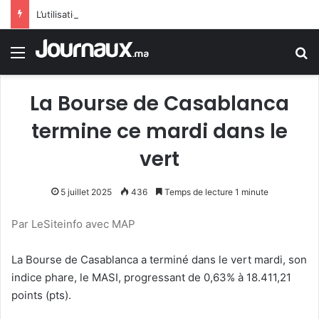
L’utilisation des technologies modernes au coeur de la 12è Conférence arabe des responsables de la sécurité touristique
Menu
R
La Bourse de Casablanca
termine ce mardi dans le
vert
5 juillet 2025
436
Temps de lecture 1 minute
Par LeSiteinfo avec MAP
La Bourse de Casablanca a terminé dans le vert mardi, son
indice phare, le MASI, progressant de 0,63% à 18.411,21
points (pts).