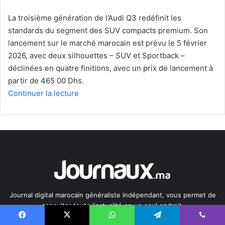
La troisième génération de l’Audi Q3 redéfinit les
standards du segment des SUV compacts premium. Son
lancement sur le marché marocain est prévu le 5 février
2026, avec deux silhouettes – SUV et Sportback –
déclinées en quatre finitions, avec un prix de lancement à
partir de 465 00 Dhs.
Continuer la lecture
Journal digital marocain généraliste indépendant, vous permet de
consulter toute l'actualité en un seul endroit.
Facebook
X
WhatsApp
Telegram
Viber