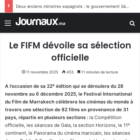
Deux anciens ministres espagnols : le gouvernement Sánchez fait preuve de faiblesse face au Maroc
Menu
R
Le FIFM dévoile sa sélection
officielle
11 novembre 2025
453
11 minutes de lecture
e
A l’occasion de sa 22
édition qui se déroulera du 28
novembre au 6 décembre 2025, le Festival International
du Film de Marrakech
célèbrera les cinémas du monde à
travers une sélection de 82 films en provenance de 31
pays, répartis en plusieurs sections :
la Compétition
e
officielle, les séances de Gala, la section Horizons, le 11
continent, le Panorama du cinéma marocain, les séances