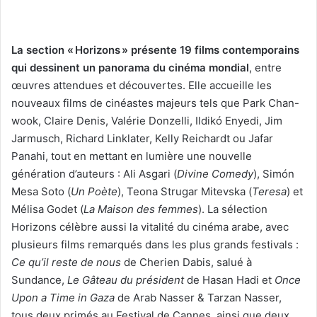
La section « Horizons » présente 19 films contemporains
qui dessinent un panorama du cinéma mondial
, entre
œuvres attendues et découvertes. Elle accueille les
nouveaux films de cinéastes majeurs tels que Park Chan-
wook, Claire Denis, Valérie Donzelli, Ildikó Enyedi, Jim
Jarmusch, Richard Linklater, Kelly Reichardt ou Jafar
Panahi, tout en mettant en lumière une nouvelle
génération d’auteurs : Ali Asgari (
Divine Comedy
), Simón
Mesa Soto (
Un Poète
), Teona Strugar Mitevska (
Teresa
) et
Mélisa Godet (
La Maison des femmes
). La sélection
Horizons célèbre aussi la vitalité du cinéma arabe, avec
plusieurs films remarqués dans les plus grands festivals :
Ce qu’il reste de nous
de Cherien Dabis, salué à
Sundance,
Le Gâteau du président
de Hasan Hadi et
Once
Upon a Time in Gaza
de Arab Nasser & Tarzan Nasser,
tous deux primés au Festival de Cannes, ainsi que deux