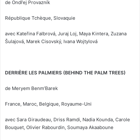
de Ondřej Provazník
République Tchèque, Slovaquie
avec Kateřina Falbrová, Juraj Loj, Maya Kintera, Zuzana
Šulajová, Marek Cisovský, Ivana Wojtylová
DERRIÈRE LES PALMIERS (BEHIND THE PALM TREES)
de Meryem Benm’Barek
France, Maroc, Belgique, Royaume-Uni
avec Sara Giraudeau, Driss Ramdi, Nadia Kounda, Carole
Bouquet, Olivier Rabourdin, Soumaya Akaaboune