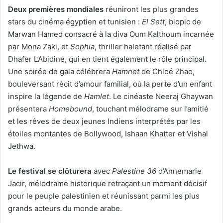
Deux premières mondiales
réuniront les plus grandes
stars du cinéma égyptien et tunisien :
El Sett
, biopic de
Marwan Hamed consacré à la diva Oum Kalthoum incarnée
par Mona Zaki, et
Sophia
, thriller haletant réalisé par
Dhafer L’Abidine, qui en tient également le rôle principal.
Une soirée de gala célébrera
Hamnet
de Chloé Zhao,
bouleversant récit d’amour familial, où la perte d’un enfant
inspire la légende de
Hamlet
. Le cinéaste Neeraj Ghaywan
présentera
Homebound
, touchant mélodrame sur l’amitié
et les rêves de deux jeunes Indiens interprétés par les
étoiles montantes de Bollywood, Ishaan Khatter et Vishal
Jethwa.
Le festival se clôturera
avec
Palestine 36
d’Annemarie
Jacir, mélodrame historique retraçant un moment décisif
pour le peuple palestinien et réunissant parmi les plus
grands acteurs du monde arabe.