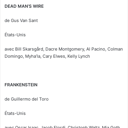
DEAD MAN’S WIRE
de Gus Van Sant
États-Unis
avec Bill Skarsgård, Dacre Montgomery, Al Pacino, Colman
Domingo, Myha’la, Cary Elwes, Kelly Lynch
FRANKENSTEIN
de Guillermo del Toro
États-Unis
avec Oscar Isaac, Jacob Elordi, Christoph Waltz, Mia Goth,