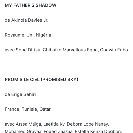
MY FATHER’S SHADOW
de Akinola Davies Jr.
Royaume-Uni, Nigéria
avec Ṣọpẹ́ Dìrísù, Chibuike Marvellous Egbo, Godwin Egbo
PROMIS LE CIEL (PROMISED SKY)
de Erige Sehiri
France, Tunisie, Qatar
avec Aïssa Maïga, Laetitia Ky, Debora Lobe Nanay,
Mohamed Grayaa, Foued Zaazaa, Estelle Kenza Dogbon,