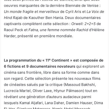
oeuvres marquantes de la dernière Biennale de Venise :
Un monde fragile et merveilleux
de Cyril Aris et
La Voix de
Hind Rajab
de Kaouther Ben Hania. Deux documentaires
captivants complètent cette sélection :
Orwell: 2+2=5
de
Raoul Peck et
Fatna, une femme nommée Rachid
d’Hélène
Harder, présenté en première mondiale.
e
La programmation du « 11
Continent » est composée de
6 fictions et 9 documentaires novateurs
qui explorent un
cinéma sans frontière, libre dans sa forme comme dans
son regard. Cette sélection présente les nouveaux films
de cinéastes salués par la critique (Massoud Bakhshi,
Lucrecia Martel, Oliver Laxe, Hlynur Pálmason) tout en
révélant une génération d’auteurs audacieux parmi
lesquels Kamal Aljafari, Lana Daher, Damien Hauser, Dima
El-Hor, Gianluca Matarrese, Namir Abdel Messeeh,