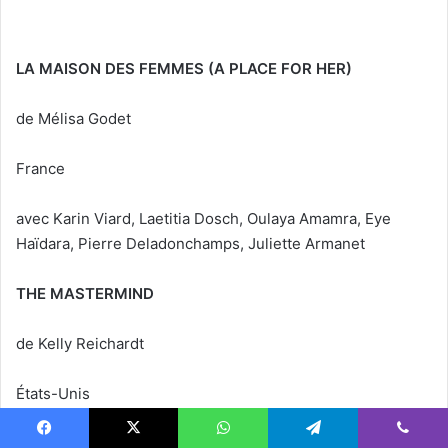
LA MAISON DES FEMMES (A PLACE FOR HER)
de Mélisa Godet
France
avec Karin Viard, Laetitia Dosch, Oulaya Amamra, Eye
Haïdara, Pierre Deladonchamps, Juliette Armanet
THE MASTERMIND
de Kelly Reichardt
États-Unis
avec Josh O’Connor, Alana Haim, John Magaro , Gaby
Facebook
X
WhatsApp
Telegram
Viber