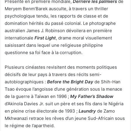
Présenté en première mondiale,
Derrière les palmiers
de
Meryem Benm’Barek ausculte, à travers un thriller
psychologique tendu, les rapports de classe et de
domination hérités du passé colonial. Le photographe
australien James J. Robinson dévoilera en première
internationale
First Light
, drame moral visuellement
saisissant dans lequel une religieuse philippine
questionne sa foi face à la corruption.
Plusieurs cinéastes revisitent des moments politiques
décisifs de leur pays à travers des récits semi-
autobiographiques :
Before the Bright Day
de Shih-Han
Tsao évoque l’angoisse d’une génération sous la menace
de la guerre à Taïwan en 1996 ;
My Father’s Shadow
d’Akinola Davies Jr. suit un père et ses fils dans le Nigéria
en pleine crise électorale de 1993 ;
Laundry
de Zamo
Mkhwanazi retrace les rêves d’un jeune Sud-Africain sous
le régime de l’apartheid.