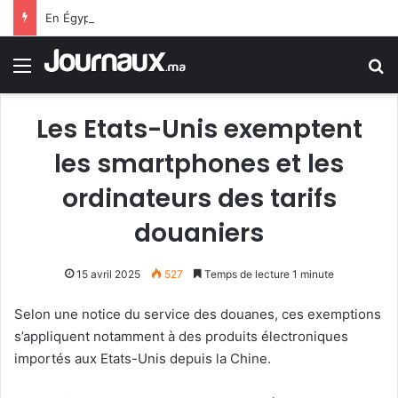
En Égypte… une carte SIM conduit un jeune homme à 25 ans de prison
Menu
R
Les Etats-Unis exemptent
les smartphones et les
ordinateurs des tarifs
douaniers
15 avril 2025
527
Temps de lecture 1 minute
Selon une notice du service des douanes, ces exemptions
s’appliquent notamment à des produits électroniques
importés aux Etats-Unis depuis la Chine.