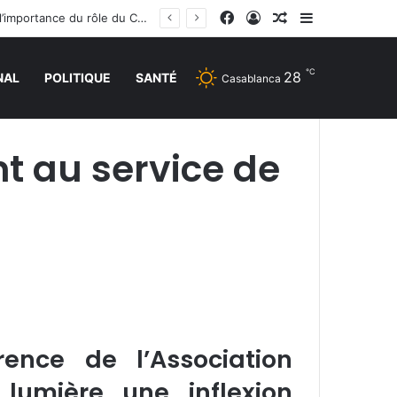
Facebook
Connexion
Article Aléatoire
Sidebar (barr
La réunion ministérielle à Amman sur le soutien à Al-Qods et ses lieux saints souligne l’importance du rôle du Comité Al Qods présidé par SM le Roi
℃
28
NAL
POLITIQUE
SANTÉ
Casablanca
t au service de
ence de l’Association
lumière une inflexion