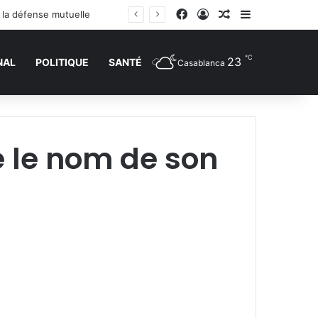
Facebook
Connexion
Article Aléatoire
Sidebar (barr
r la défense mutuelle
℃
23
NAL
POLITIQUE
SANTÉ
Casablanca
 le nom de son