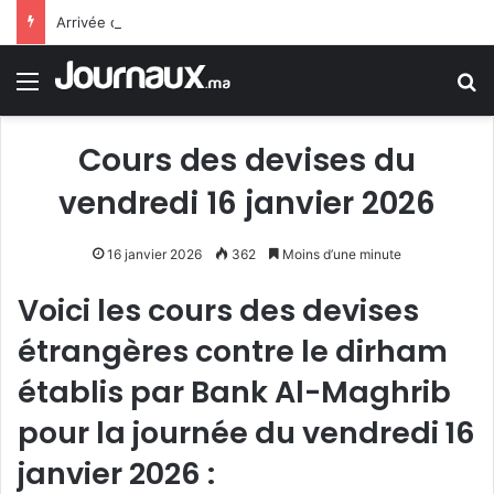
Arrivée de M. Bourita à Cali pour représenter Sa Majesté le Roi à la cérémonie d’investiture du nouveau président colombien
Menu
R
Cours des devises du
vendredi 16 janvier 2026
16 janvier 2026
362
Moins d’une minute
Voici les cours des devises
étrangères contre le dirham
établis par Bank Al-Maghrib
pour la journée du vendredi 16
janvier 2026 :