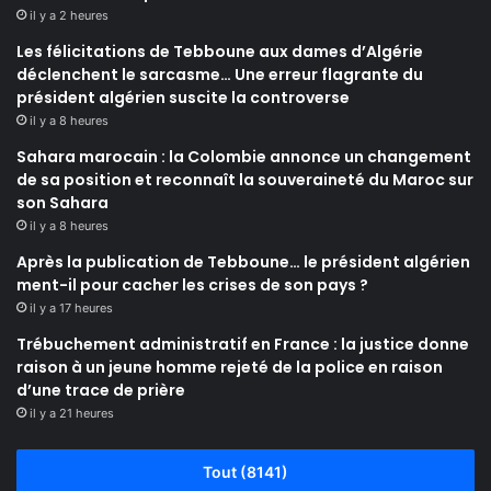
il y a 2 heures
Les félicitations de Tebboune aux dames d’Algérie
déclenchent le sarcasme… Une erreur flagrante du
président algérien suscite la controverse
il y a 8 heures
Sahara marocain : la Colombie annonce un changement
de sa position et reconnaît la souveraineté du Maroc sur
son Sahara
il y a 8 heures
Après la publication de Tebboune… le président algérien
ment-il pour cacher les crises de son pays ?
il y a 17 heures
Trébuchement administratif en France : la justice donne
raison à un jeune homme rejeté de la police en raison
d’une trace de prière
il y a 21 heures
Tout (8141)