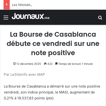
Les félicitations de Tebboune aux dames d’Algérie déclenchent le sarcasme… Une erreur flagrante du président algérien suscite la controverse
Menu
R
La Bourse de Casablanca
débute ce vendredi sur une
note positive
12 décembre 2025
422
Temps de lecture 1 minute
Par LeSiteinfo avec MAP
La Bourse de Casablanca a démarré sur une note positive
vendredi, son indice principal, le MASI, augmentant de
0,21% à 18.537,83 points (pts).