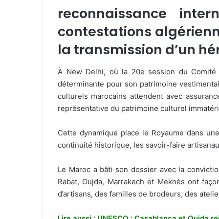
reconnaissance inte
contestations algérienne
la transmission d’un hér
À New Delhi, où la 20e session du Comité 
déterminante pour son patrimoine vestimentair
culturels marocains attendent avec assurance
représentative du patrimoine culturel immatéri
Cette dynamique place le Royaume dans une p
continuité historique, les savoir-faire artisan
Le Maroc a bâti son dossier avec la convicti
Rabat, Oujda, Marrakech et Meknès ont façon
d’artisans, des familles de brodeurs, des ateli
Lire aussi : UNESCO : Casablanca et Oujda re