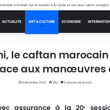
ACTUALITE
ART & CULTURE
ECONOMIE
INTERNATIO
i, le caftan marocai
e face aux manœuvres 
9 décembre 2025
382
2 minutes de lecture
ec assurance à la 20ᵉ sessi