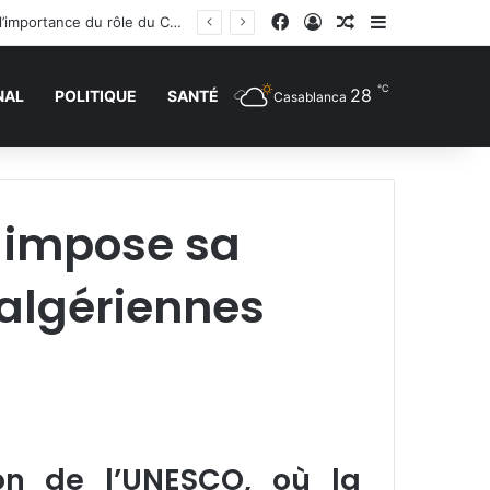
Facebook
Connexion
Article Aléatoire
Sidebar (barr
La réunion ministérielle à Amman sur le soutien à Al-Qods et ses lieux saints souligne l’importance du rôle du Comité Al Qods présidé par SM le Roi
℃
28
NAL
POLITIQUE
SANTÉ
Casablanca
n impose sa
algériennes
on de l’UNESCO, où la