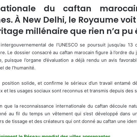
rnationale du caftan maroca
s. À New Delhi, le Royaume voit 
itage millénaire que rien n’a pu 
intergouvernemental de l’UNESCO se poursuit jusqu’au 13 
e. Le dossier consacré au caftan marocain figure à l’ordre du
, puisque l’organe d’évaluation a déjà rendu un avis favorab
el de l’humanité.
osition solide, et confirme le sérieux d’un travail entamé 
aux et les usages sociaux sont reconnus et transmis depuis des s
on que la reconnaissance internationale du caftan découle natu
né au fil du temps un vêtement qui s’est développé dans un
ers de tissage et des créateurs qui ont donné au caftan une ident
joignent le Réseau mondial des villes apprenantes