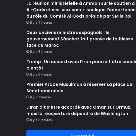
La réunion ministérielle à Amman sur le soutien à
Al-Qods et ses lieux saints souligne l’importance
du rôle du Comité Al Qods présidé par SM le Roi
il y a 4 heures
Deux anciens ministres espagnols : le
gouvernement Sánchez fait preuve de faiblesse
face au Maroc
il y a 5 heures
Trump : Un accord avec l’Iran pourrait être concl
bientôt
il y a 6 heures
Premier Arabe Musulman à réserver sa place au
Sénat américain
il y a 7 heures
L’Iran dit s’être accordé avec Oman sur Ormuz,
mais la réouverture dépendra de Washington
il y a 8 heures